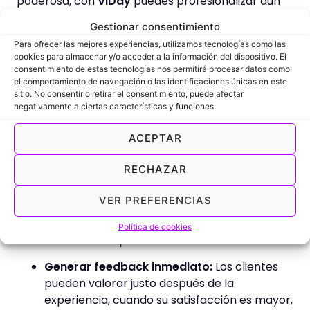
poderosa, con
ViDay
puedes profesionalizar aún
más tu estrategia de reseñas. Te ayudamos a:
Gestionar consentimiento
Colocar un
botón directo para dejar reseñas
Para ofrecer las mejores experiencias, utilizamos tecnologías como las
cookies para almacenar y/o acceder a la información del dispositivo. El
dentro de la app de tus clientes. Sin buscar
consentimiento de estas tecnologías nos permitirá procesar datos como
enlaces. Sin tener que escanear códigos. Justo
el comportamiento de navegación o las identificaciones únicas en este
después de la cita.
sitio. No consentir o retirar el consentimiento, puede afectar
negativamente a ciertas características y funciones.
Esto te ayudará a:
ACEPTAR
Ofrecer máxima comodidad:
Permite que
los clientes dejen su reseña con un solo clic,
RECHAZAR
sin salir de la app ni buscar enlaces.
VER PREFERENCIAS
Conseguir mayor tasa de reseñas:
Facilitar
el proceso incrementa significativamente la
Política de cookies
cantidad de opiniones recibidas.
Generar feedback inmediato:
Los clientes
pueden valorar justo después de la
experiencia, cuando su satisfacción es mayor,