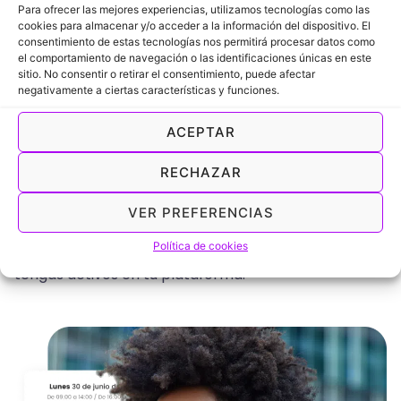
Para ofrecer las mejores experiencias, utilizamos tecnologías como las
cookies para almacenar y/o acceder a la información del dispositivo. El
consentimiento de estas tecnologías nos permitirá procesar datos como
Con ViDay, un clic en tu
el comportamiento de navegación o las identificaciones únicas en este
sitio. No consentir o retirar el consentimiento, puede afectar
software,
jornada
negativamente a ciertas características y funciones.
registrada
ACEPTAR
Todo está integrado,
sin fricciones ni pasos
RECHAZAR
innecesarios.
Además, puedes contratar fichajes adicionales
VER PREFERENCIAS
según las necesidades de tu equipo, ampliándolos de
Política de cookies
forma flexible en función de los profesionales que
tengas activos en tu plataforma.