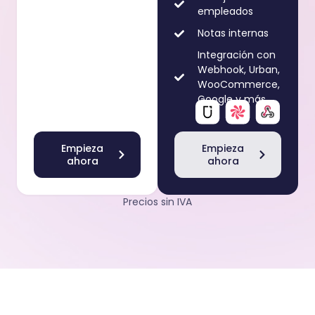
empleados
Notas internas
Integración con
Webhook, Urban,
WooCommerce,
Google y más
Empieza
Empieza
ahora
ahora
Precios sin IVA