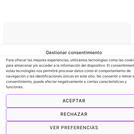
Soporte real cuando
Gestionar consentimiento
Para ofrecer las mejores experiencias, utilizamos tecnologías como las cook
lo necesites
para almacenar y/o acceder a la información del dispositivo. El consentimien
estas tecnologías nos permitirá procesar datos como el comportamiento de
navegación o las identificaciones únicas en este sitio. No consentir o retirar e
consentimiento, puede afectar negativamente a ciertas características y
funciones.
No eres uno más. Detrás de ViDay hay un equipo que
te acompaña en el día a día, con soporte directo
ACEPTAR
desde la plataforma.
RECHAZAR
Agenda una demo
VER PREFERENCIAS