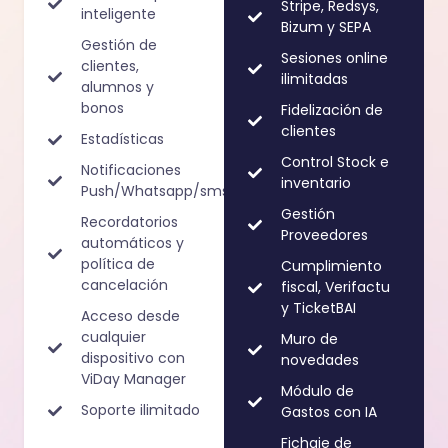
Stripe, Redsys,
inteligente
Bizum y SEPA
Gestión de
Sesiones online
clientes,
ilimitadas
alumnos y
bonos
Fidelización de
clientes
Estadísticas
Control Stock e
Notificaciones
inventario
Push/Whatsapp/sms
Gestión
Recordatorios
Proveedores
automáticos y
política de
Cumplimiento
cancelación
fiscal, Verifactu
y TicketBAI
Acceso desde
cualquier
Muro de
dispositivo con
novedades
ViDay Manager
Módulo de
Soporte ilimitado
Gastos con IA
Fichaje de