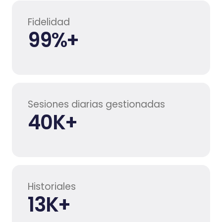
Fidelidad
99
%+
Sesiones diarias gestionadas
40
K+
Historiales
13
K+