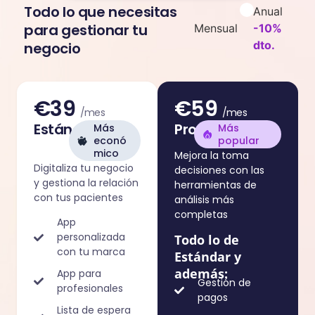
Todo lo que necesitas
Anual
para gestionar tu
Mensual
-10%
dto.
negocio
€39
€59
/mes
/mes
Estándar
Pro
Más
Más
econó
popular
mico
Mejora la toma
Digitaliza tu negocio
decisiones con las
y gestiona la relación
herramientas de
con tus pacientes
análisis más
completas
App
personalizada
Todo lo de
con tu marca
Estándar y
además:
App para
Gestión de
profesionales
pagos
Lista de espera