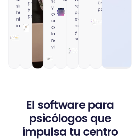
segura
profesional
único
sin
realista
y
y
panel.
huecos
para
confidencial,
personalizado.
ni
evitar
cumpliendo
imprevistos.
retrasos
con
y
la
sobrecargas.
normativa
vigente.
El software para
psicólogos que
impulsa tu centro