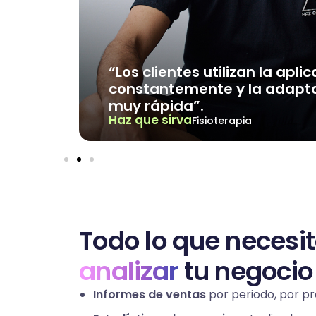
s son
“Los clientes utilizan la apli
iles
constantemente y la adapta
muy rápida”.
Haz que sirva
Fisioterapia
Todo lo que necesi
analizar
tu negocio
Informes de ventas
por periodo, por pro