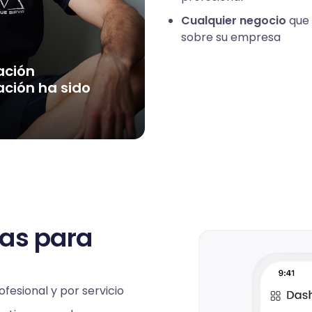
Cualquier negocio
que 
sobre su empresa
cación
“La lista de esper
ción ha sido
las clases se llen
clientes están en
Espacio Mayán
Pilates
tas para
fesional y por servicio