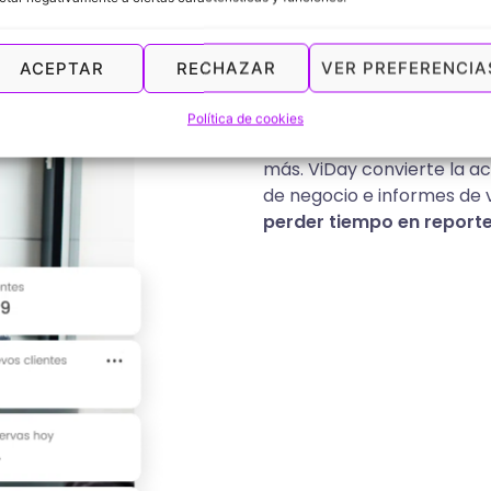
Los
número
ACEPTAR
RECHAZAR
VER PREFERENCIA
necesidad d
Política de cookies
Saber qué funciona marca l
más. ViDay convierte la ac
de negocio e informes de
perder tiempo en report