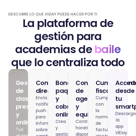
DESCUBRE LO QUE VIDAY PUEDE HACER POR TI
La plataforma de
gestión para
academias de
baile
que lo centraliza todo
Gestión
Comunicación
Bonos,
Control
Cumplimient
Acced
de
directa
paquetes
de
fiscal
desde
clases
y
agenda
tu
Envía
Cumple
notificaciones
con
presenciales
cobros
y
smart
push
la
y
online
equipo
Descarga
para
normativa
la
online
Crea
Controla
informar
de
app
y
horarios,
Tus
sobre
facturación
ViDay
gestiona
disponibilidad,
alumnos
cambios,
electrónica