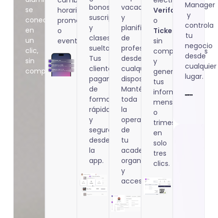
Manager
bonos,
vacaciones
se
horarios,
Verifactu
y
suscripciones
y
conectan
promociones
o
controla
y
planificación
en
o
TicketBai
,
tu
clases
de
un
eventos.
sin
negocio
sueltas.
profesores
clic,
complicaciones
desde
Tus
desde
sin
y
cualquier
clientes
cualquier
complicaciones.
genera
lugar.
pagan
dispositivo.
tus
de
Mantén
informes
forma
toda
mensuales
rápida
la
o
y
operativa
trimestrales
segura
de
en
desde
tu
solo
la
academia
tres
app.
organizada
clics.
y
accesible.