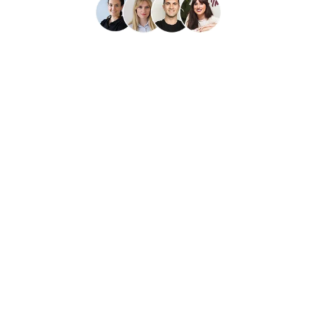
El equipo es increíble, atención al
cliente de 10, están cuando los
necesitas y te lo resuelven en un
instante. Da gusto trabajar con ellos,
además de tener una app súper
práctica y resolutiva.
CARLA CERVERA