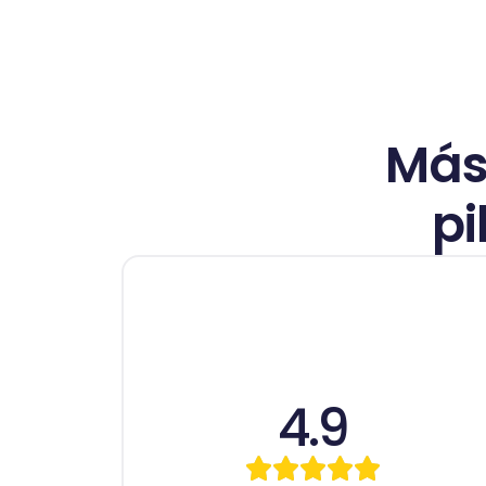
Más 
pi
la
s
4.9