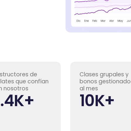
nstructores de
Clases grupales y
ilates que confían
bonos gestionado
n nosotros
al mes
1.4
K+
10
K+