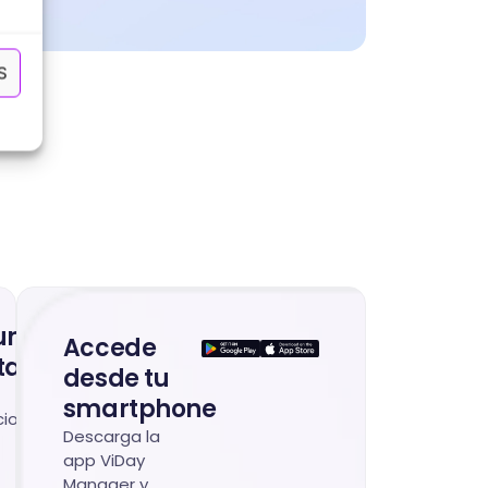
S
nicación
Accede
ta
desde tu
smartphone
ciones
Descarga la
app ViDay
Manager y