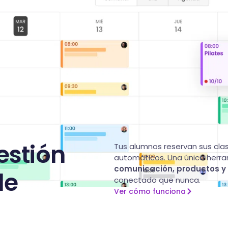
estión
Tus alumnos reservan sus clas
automáticos. Una única herr
comunicación, productos 
de
conectado que nunca.
Ver cómo funciona