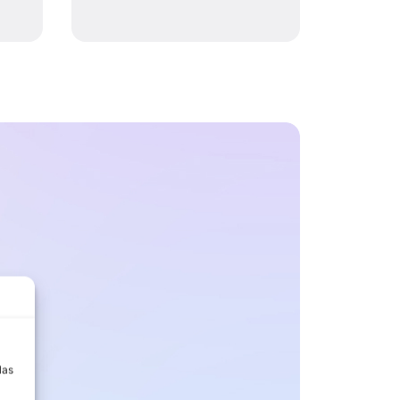
a
las