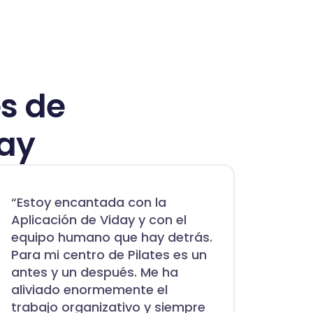
es de
Day
“Estoy encantada con la
“La a
Aplicación de Viday y con el
lo q
equipo humano que hay detrás.
a otr
Para mi centro de Pilates es un
las s
antes y un después. Me ha
mes”
aliviado enormemente el
trabajo organizativo y siempre