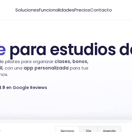
Soluciones
Funcionalidades
Precios
Contacto
e
para estudios de
e pilates para organizar
clases, bonos,
l,
con una
app personalizada
para tus
nos.
4.9
en Google Reviews