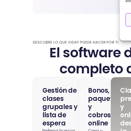
afe
DESCUBRE LO QUE VIDAY PUEDE HACER POR TI
El software 
completo 
Gestión de
Bonos,
Cl
clases
paquetes
pre
grupales y
y
y
lista de
cobros
onl
espera
online
de
Rellena huecos
Crea y