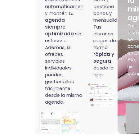
la
automáticamente
gestiona
mi
y mantén tu
bonos y
ag
agenda
mensualidades.
Tus
siempre
Tus
alum
optimizada
sin
alumnos
se
esfuerzo.
pagan de
cone
Además, si
forma
en u
ofreces
rápida y
clic,
servicios
segura
sin
individuales,
desde la
comp
puedes
app.
gestionarlos
fácilmente
desde la misma
agenda.