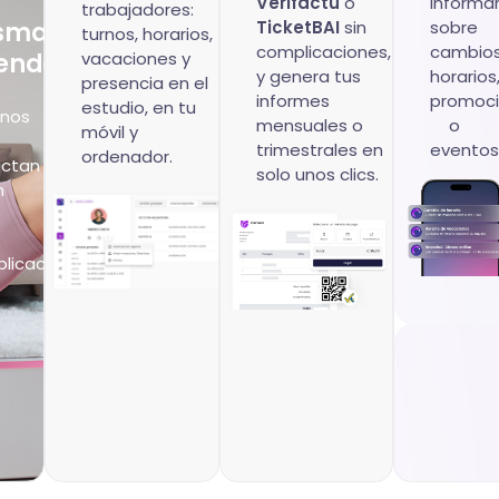
Verifactu
o
informa
trabajadores:
sma
TicketBAI
sin
sobre
turnos, horarios,
complicaciones,
cambios
enda
vacaciones y
y genera tus
horarios
presencia en el
informes
promoc
estudio, en tu
nos
mensuales o
o
móvil y
trimestrales en
eventos
ordenador.
ctan
solo unos clics.
n
licaciones.