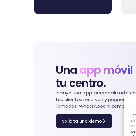
Una
app móvil
tu centro.
Incluye una
app personalizada
con
tus clientes reserven y paguen onli
llamadas, WhatsApps ni complicaci
Par
alm
Solicita una demo
tec
ide