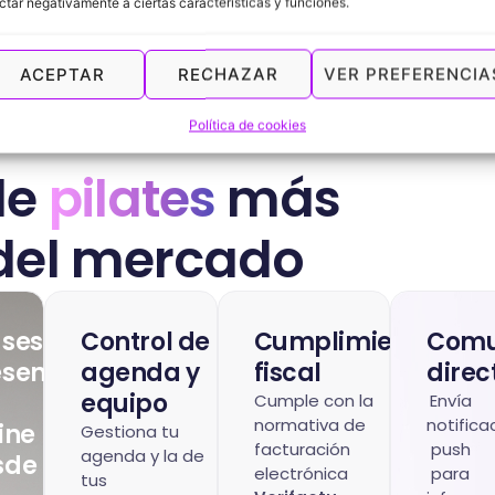
ctar negativamente a ciertas características y funciones.
ACEPTAR
RECHAZAR
VER PREFERENCIA
Política de cookies
de
pilates
más
del mercado
ases
Control de
Cumplimiento
Comu
senciales
agenda y
fiscal
direc
equipo
Cumple con la
Envía
normativa de
notifica
ine
Gestiona tu
facturación
push
agenda y la de
sde
electrónica
para
tus