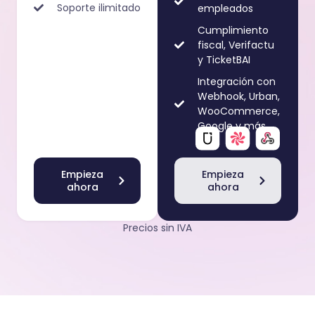
Soporte ilimitado
empleados
Cumplimiento
fiscal, Verifactu
y TicketBAI
Integración con
Webhook, Urban,
WooCommerce,
Google y más
Empieza
Empieza
ahora
ahora
Precios sin IVA