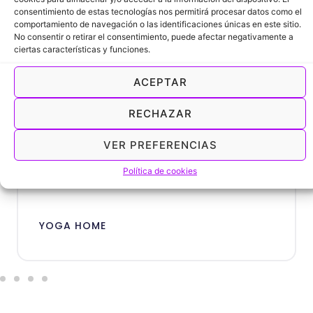
en Google Reviews
consentimiento de estas tecnologías nos permitirá procesar datos como el
comportamiento de navegación o las identificaciones únicas en este sitio.
No consentir o retirar el consentimiento, puede afectar negativamente a
ciertas características y funciones.
ACEPTAR
“Desde Yoga Home estamos felices
de tener nuestra propia app y
RECHAZAR
nuestros yoguis igualmente.”
VER PREFERENCIAS
Política de cookies
YOGA HOME