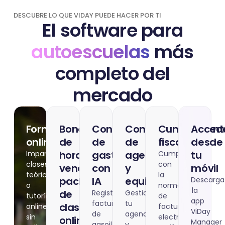
DESCUBRE LO QUE VIDAY PUEDE HACER POR TI
El software para
autoescuelas
más
completo del
mercado
Formación
Bonos
Control
Control
Cumplimient
Acced
online
de
de
de
fiscal
desde
horas,
gastos
agenda
tu
Imparte
Cumple
clases
con
vende
con
y
móvil
teóricas
la
packs
IA
equipo
Descarga
o
normativa
la
de
Registra
Gestiona
tutorías
de
app
facturas
tu
clases
online
facturación
ViDay
de
agenda
sin
electrónica
online.
Manager
gasoil,
y