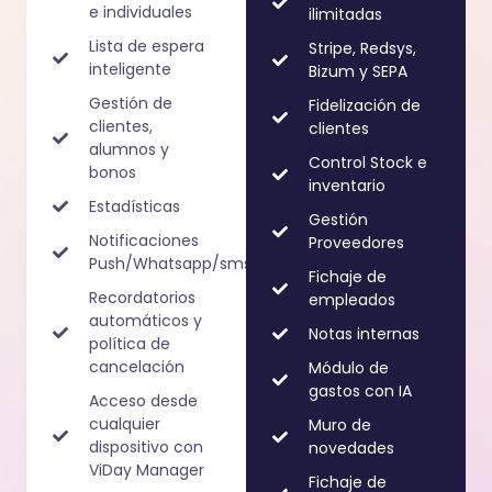
e individuales
ilimitadas
Lista de espera
Stripe, Redsys,
inteligente
Bizum y SEPA
Gestión de
Fidelización de
clientes,
clientes
alumnos y
Control Stock e
bonos
inventario
Estadísticas
Gestión
Notificaciones
Proveedores
Push/Whatsapp/sms
Fichaje de
Recordatorios
empleados
automáticos y
Notas internas
política de
cancelación
Módulo de
gastos con IA
Acceso desde
cualquier
Muro de
dispositivo con
novedades
ViDay Manager
Fichaje de