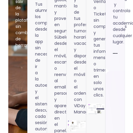
salir
Verifactu
Tus
y
mantenimiento
la
de
o
alumnos
controla
y
de
la
TicketBAI,
los
tu
proveedores
tus
plataforma,
sin
compran
academi
en
profesores:
sin
complicaciones
desde
desde
segundos.
turnos,
cambiar
y
la
cualquier
Súbelas
horarios,
de
genera
app
lugar.
desde
vacaciones
herramienta.
tus
sin
el
y
informes
necesidad
móvil,
disponibilidad,
mensuales
de
escanéalas
desde
o
ir
o
el
trimestrales
a
reenvíalas
móvil
en
la
al
o
solo
autoescuela
email
el
unos
y
personalizado
ordenador
clics.
el
y
con
sistema
aparecen
ViDay
descuenta
directamente
Manager.
cada
en
sesión
el
automáticamente.
panel.