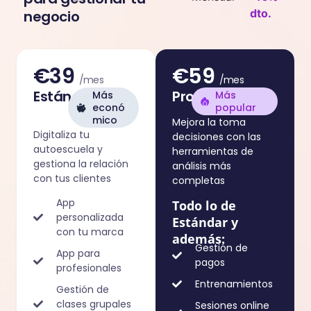
dto.
negocio
€39
€59
/mes
/mes
Estándar
Pro
Más
Más
econó
popular
mico
Mejora la toma
Digitaliza tu
decisiones con las
autoescuela y
herramientas de
gestiona la relación
análisis más
con tus clientes
completas
App
Todo lo de
personalizada
Estándar y
con tu marca
además:
Gestión de
App para
pagos
profesionales
Entrenamientos
Gestión de
clases grupales
Sesiones online