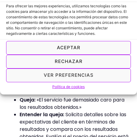
periódicas.
Para ofrecer las mejores experiencias, utilizamos tecnologías como las
Respuesta:
«Sentimos mucho escuchar que
cookies para almacenar y/o acceder a la información del dispositivo. El
consentimiento de estas tecnologías nos permitirá procesar datos como
no has notado una mejoría con el
el comportamiento de navegación o las identificaciones únicas en este
tratamiento. Nos gustaría ofrecerte una
sitio. No consentir o retirar el consentimiento, puede afectar
evaluación gratuita adicional para ajustar tu
negativamente a ciertas características y funciones.
plan de tratamiento y asegurarnos de que
ACEPTAR
recibas el mejor cuidado posible. Estamos
comprometidos con tu recuperación y
RECHAZAR
queremos trabajar contigo para lograr los
mejores resultados.»
VER PREFERENCIAS
Centros de belleza:
Política de cookies
Queja:
«El servicio fue demasiado caro para
los resultados obtenidos.»
Entender la queja:
Solicita detalles sobre las
expectativas del cliente en términos de
resultados y compara con los resultados
obtenidos. Evalúa si el precio del servicio está