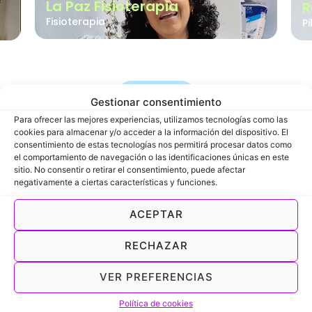
La Paz Fisioterapia
R
Fisioterapia
Pi
Soluciones
Gestionar consentimiento
Soluciones pensadas
Para ofrecer las mejores experiencias, utilizamos tecnologías como las
cookies para almacenar y/o acceder a la información del dispositivo. El
para hacer tu día a
consentimiento de estas tecnologías nos permitirá procesar datos como
el comportamiento de navegación o las identificaciones únicas en este
sitio. No consentir o retirar el consentimiento, puede afectar
día más fácil
negativamente a ciertas características y funciones.
Todo lo que necesitas para gestionar tu negocio, en
ACEPTAR
un solo lugar
RECHAZAR
Calendario y reservas online
Agenda y reservas sincronizadas
VER PREFERENCIAS
Gestión de clientes
Política de cookies