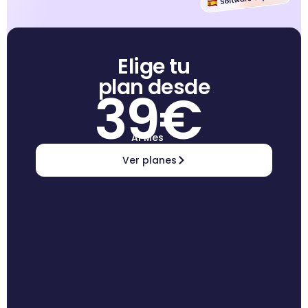
Elige tu
plan desde
39€
Al Mes
Ver planes