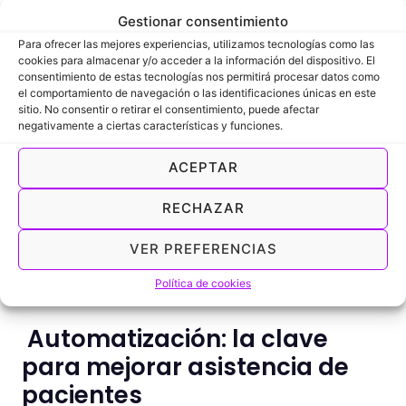
Bonos y pagos anticipados:
Gestionar consentimiento
compromiso real
Para ofrecer las mejores experiencias, utilizamos tecnologías como las
cookies para almacenar y/o acceder a la información del dispositivo. El
El compromiso aumenta cuando hay implicación
consentimiento de estas tecnologías nos permitirá procesar datos como
el comportamiento de navegación o las identificaciones únicas en este
económica.
sitio. No consentir o retirar el consentimiento, puede afectar
negativamente a ciertas características y funciones.
Implementar:
ACEPTAR
Bonos de sesiones
Pagos anticipados
RECHAZAR
Política de cancelación clara
Hace que el paciente valore más su cita. Las
VER PREFERENCIAS
clínicas que trabajan con bonos tienen menos
ausencias porque el paciente ya ha invertido.
Política de cookies
Automatización: la clave
para mejorar asistencia de
pacientes