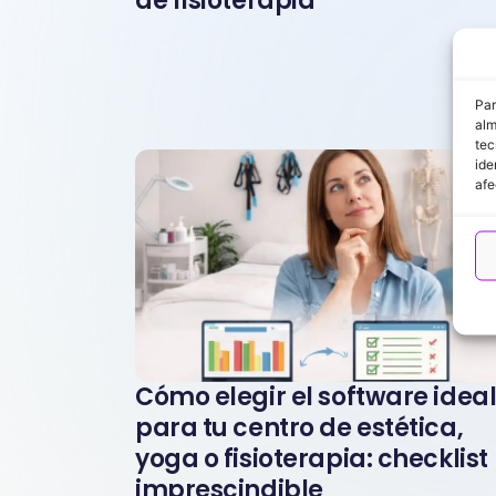
de fisioterapia
Par
alm
tec
ide
afe
Cómo elegir el software idea
para tu centro de estética,
yoga o fisioterapia: checklist
imprescindible