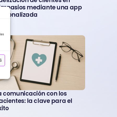
idelización de clientes en
imnasios mediante una app
ersonalizada
a
las
S
a comunicación con los
acientes: la clave para el
xito