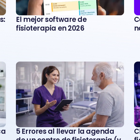
s:
El mejor software de
C
fisioterapia en 2026
n
ca
5 Errores al llevar la agenda
C