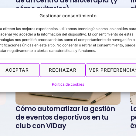
de un centro de fisioterapia (y
f
cómo evitarlos)
g
Gestionar consentimiento
p
a ofrecer las mejores experiencias, utilizamos tecnologías como las cookies par
acenar y/o acceder a la información del dispositivo. El consentimiento de estas
nologías nos permitirá procesar datos como el comportamiento de navegación o 
ntificaciones únicas en este sitio. No consentir o retirar el consentimiento, puede
ctar negativamente a ciertas características y funciones.
ACEPTAR
RECHAZAR
VER PREFERENCIA
Política de cookies
l
Cómo automatizar la gestión
L
de eventos deportivos en tu
p
club con ViDay
é