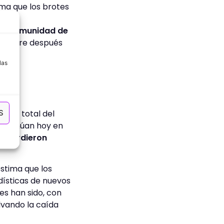
rma que los brotes
ada
inmunidad de
se logre después
a
las
S
ierre total del
continúan hoy en
s perdieron
stima que los
adísticas de nuevos
es han sido, con
lvando la caída