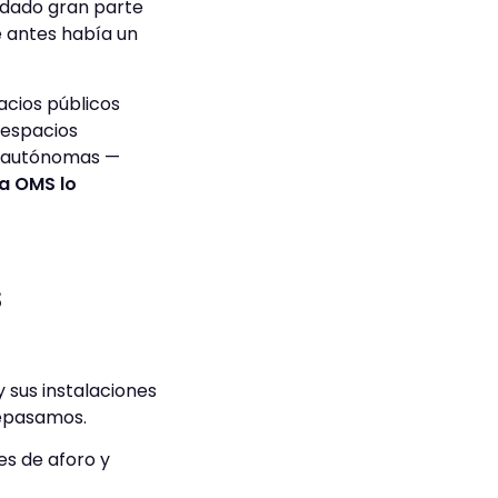
ladado gran parte
de antes había un
acios públicos
 espacios
es autónomas —
ia OMS lo
s
 sus instalaciones
repasamos.
es de aforo y