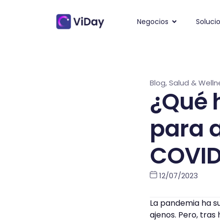
Negocios
Soluci
Blog
,
Salud & Welln
¿Qué 
para a
COVID
12/07/2023
La pandemia ha s
ajenos. Pero, tras