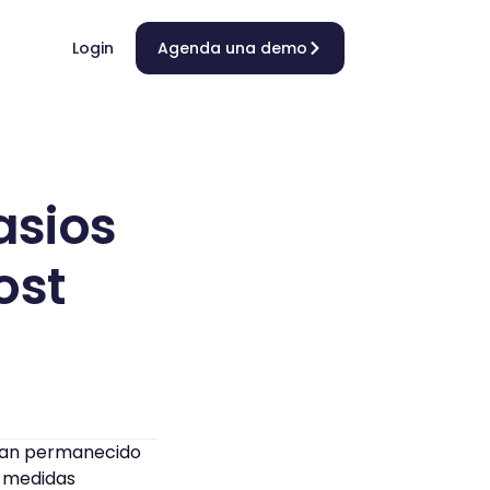
Login
Agenda una demo
asios
ost
an permanecido
y medidas