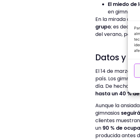
El miedo de 
en gimnasios 
En la mirada de t
grupo
; es decir,
Par
del verano, por lo
alm
tec
ide
afe
Datos y est
El 14 de marzo de 
país. Los gimnasi
día. De hecho, se
hasta un 40 % de
Aunque la ansiada
gimnasios
seguirá
clientes muestran 
un
90 % de ocupa
producida antes d