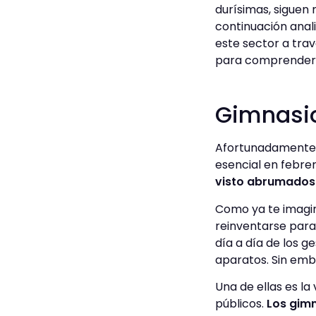
durísimas, siguen
continuación anal
este sector a tra
para comprender
Gimnasi
Afortunadamente, 
esencial en febre
visto abrumados 
Como ya te imagin
reinventarse par
día a día de los g
aparatos. Sin emba
Una de ellas es la
públicos.
Los gimn