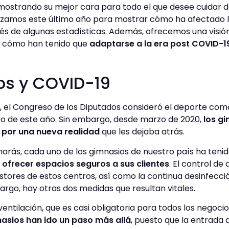
 mostrando su mejor cara para todo el que desee cuidar d
izamos este último año para mostrar cómo ha afectado la 
vés de algunas estadísticas. Además, ofrecemos una visi
 cómo han tenido que
adaptarse a la era post COVID-1
os y COVID-19
el Congreso de los Diputados consideró el deporte como
ro de este año. Sin embargo, desde marzo de 2020,
los g
por una nueva realidad
que les dejaba atrás.
arás, cada uno de los gimnasios de nuestro país ha teni
a
ofrecer espacios seguros a sus clientes
. El control de
estores de estos centros, así como la continua desinfecc
rgo, hay otras dos medidas que resultan vitales.
 ventilación, que es casi obligatoria para todos los negoci
asios han ido un paso más allá
, puesto que la entrada d