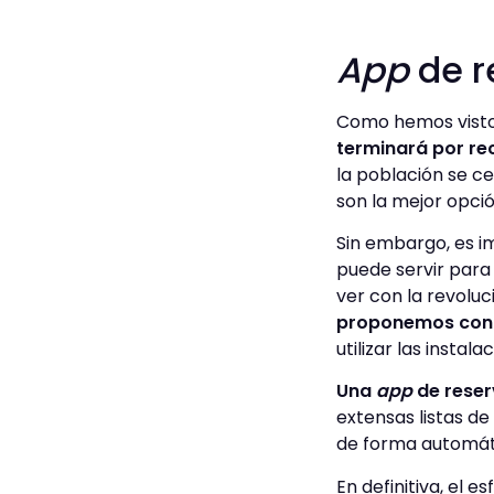
App
de 
Como hemos visto,
terminará por re
la población se c
son la mejor opció
Sin embargo, es im
puede servir para
ver con la revoluc
proponemos con
utilizar las instala
Una
app
de reser
extensas listas de
de forma automáti
En definitiva, el 