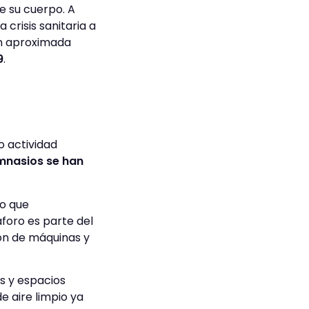
e su cuerpo. A
crisis sanitaria a
ón aproximada
9
.
 actividad
imnasios se han
do que
 aforo es parte del
ión de máquinas y
os y espacios
e aire limpio ya