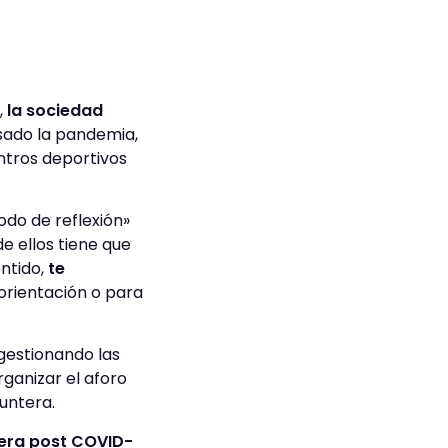
,
la sociedad
sado la pandemia,
ntros deportivos
odo de reflexión»
e ellos tiene que
entido,
te
 orientación o para
gestionando las
rganizar el aforo
untera.
 era post COVID-