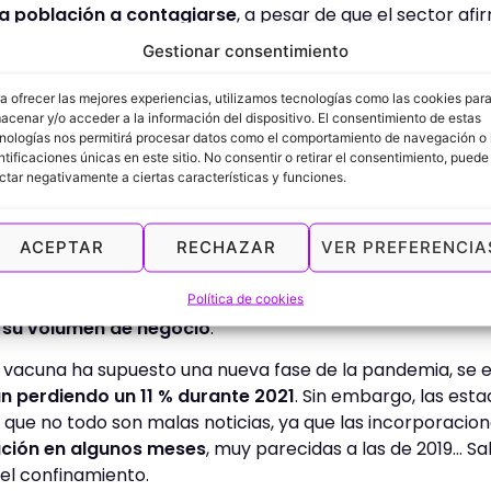
la población a contagiarse
, a pesar de que el sector afi
no llegan al 1 %.
Gestionar consentimiento
odos los profesionales del deporte se encuentra la esper
 alcanzar el 70 % de la población vacunada. Se espera que 
a ofrecer las mejores experiencias, utilizamos tecnologías como las cookies par
 que hay motivos para la esperanza.
acenar y/o acceder a la información del dispositivo. El consentimiento de estas
nologías nos permitirá procesar datos como el comportamiento de navegación o 
ntificaciones únicas en este sitio. No consentir o retirar el consentimiento, puede
ctar negativamente a ciertas características y funciones.
adísticas: evolución del sector
ACEPTAR
RECHAZAR
VER PREFERENCIA
2020 el gobierno decretó el confinamiento y, con ello, el c
os sufrieron un auténtico batacazo cuyas consecuencias 
 calcula que durante el año pasado
los centros deportivo
Política de cookies
 su volumen de negocio
.
 vacuna ha supuesto una nueva fase de la pandemia, se e
n perdiendo un 11 % durante 2021
. Sin embargo, las est
que no todo son malas noticias, ya que las incorporacion
ción en algunos meses
, muy parecidas a las de 2019… Sa
el confinamiento.