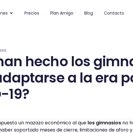
ones
Precios
Plan Amigo
Blog
Contacto
ess
han hecho los gimn
daptarse a la era p
-19?
upuesto un mazazo económico al que
los gimnasios
no h
 haber soportado meses de cierre, limitaciones de aforo 