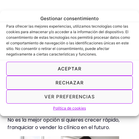
???? Nombres con nombre propio
Gestionar consentimiento
(cuándo sí y cuándo no)
Para ofrecer las mejores experiencias, utilizamos tecnologías como las
cookies para almacenar y/o acceder a la información del dispositivo. El
Usar tu nombre o apellido puede ser una buena
consentimiento de estas tecnologías nos permitirá procesar datos como
opción si:
el comportamiento de navegación o las identificaciones únicas en este
sitio. No consentir o retirar el consentimiento, puede afectar
negativamente a ciertas características y funciones.
Ya tienes reputación profesional
Trabajas mucho la marca personal
ACEPTAR
No planeas escalar a varios centros a corto
plazo
RECHAZAR
Ejemplos:
VER PREFERENCIAS
Fisio Laura Martín
Clínica Romero Salud
Política de cookies
Centro Fisioterapia Dr. Sánchez
No es la mejor opción si quieres crecer rápido,
franquiciar o vender la clínica en el futuro.