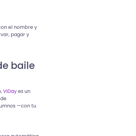
con el nombre y
rvar, pagar y
e baile
e
,
ViDay
es un
 de
alumnos —con tu