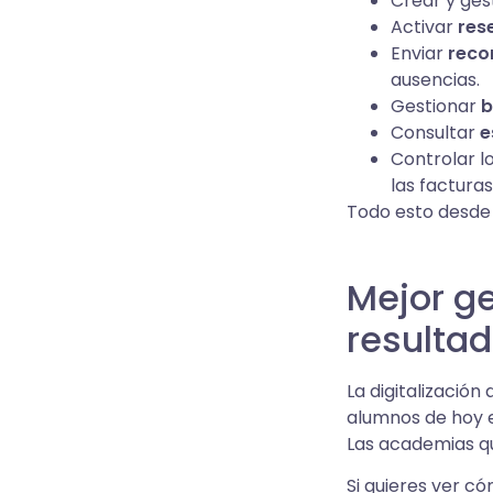
Crear y ges
Activar
res
Enviar
reco
ausencias.
Gestionar
b
Consultar
e
Controlar l
las facturas
Todo esto desd
Mejor g
resulta
La digitalización
alumnos de hoy es
Las academias qu
Si quieres ver c