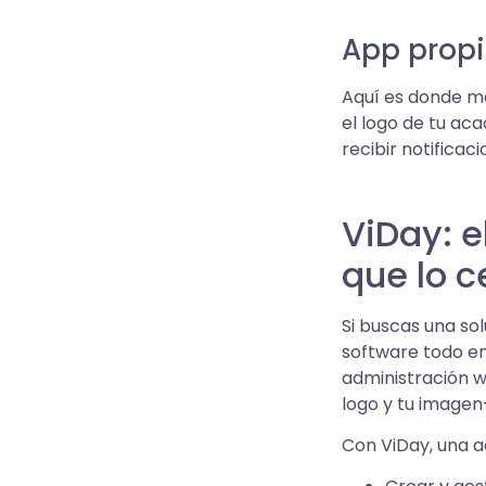
App propi
Aquí es donde ma
el logo de tu ac
recibir notificac
ViDay: e
que lo c
Si buscas una so
software todo en
administración w
logo y tu imagen
Con ViDay, una a