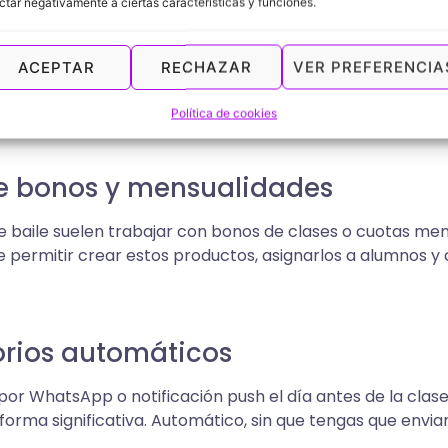
ctar negativamente a ciertas características y funciones.
ren poder reservar su plaza y pagar en cualquier momen
 que llamar ni esperar respuesta por WhatsApp. Las
reserv
ACEPTAR
RECHAZAR
VER PREFERENCIA
aile
reducen las cancelaciones de última hora y mejoran 
Política de cookies
e bonos y mensualidades
 baile suelen trabajar con bonos de clases o cuotas mens
e permitir crear estos productos, asignarlos a alumnos y 
rios automáticos
por WhatsApp o notificación push el día antes de la clas
orma significativa. Automático, sin que tengas que enviar