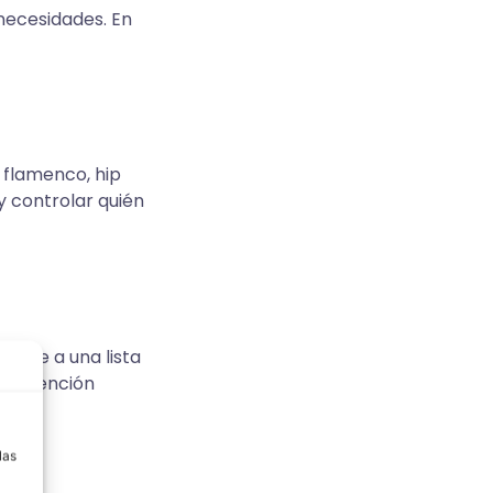
 necesidades. En
, flamenco, hip
y controlar quién
tarse a una lista
intervención
a
las