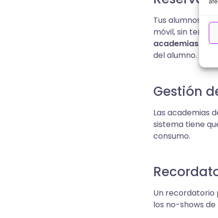
afe
Tus alumnos quie
móvil, sin tener
academias de b
del alumno.
Gestión d
Las academias de
sistema tiene qu
consumo.
Recordato
Un recordatorio 
los no-shows de f