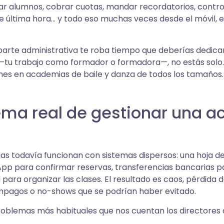
nar alumnos, cobrar cuotas, mandar recordatorios, control
de última hora… y todo eso muchas veces desde el móvil, e
 parte administrativa te roba tiempo que deberías dedicar
tu trabajo como formador o formadora—, no estás solo. 
s en academias de baile y danza de todos los tamaños. Y
lema real de gestionar una 
 todavía funcionan con sistemas dispersos: una hoja de 
p para confirmar reservas, transferencias bancarias pa
para organizar las clases. El resultado es caos, pérdida 
mpagos o no-shows que se podrían haber evitado.
roblemas más habituales que nos cuentan los directores