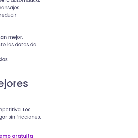
spera automática.
ensajes.
reducir
nan mejor.
te los datos de
ias.
ejores
petitiva. Los
r sin fricciones.
emo gratuita