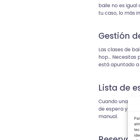
baile no es igua
tu caso, lo más i
Gestión d
Las clases de bai
hop… Necesitas po
está apuntado a 
Lista de e
Cuando una clase
de espera y recib
manual.
Par
alm
tec
ide
Reservas 