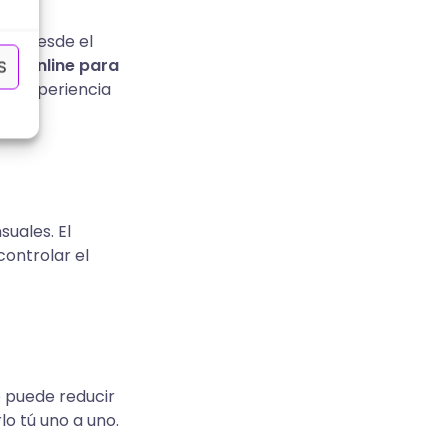
to, desde el
as online para
S
la experiencia
uales. El
controlar el
e puede reducir
lo tú uno a uno.