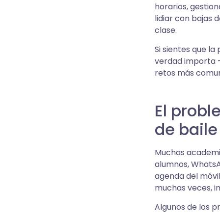
horarios, gestio
lidiar con bajas 
clase.
Si sientes que la
verdad importa —
retos más comune
El prob
de baile
Muchas academias
alumnos, WhatsAp
agenda del móvil 
muchas veces, i
Algunos de los p