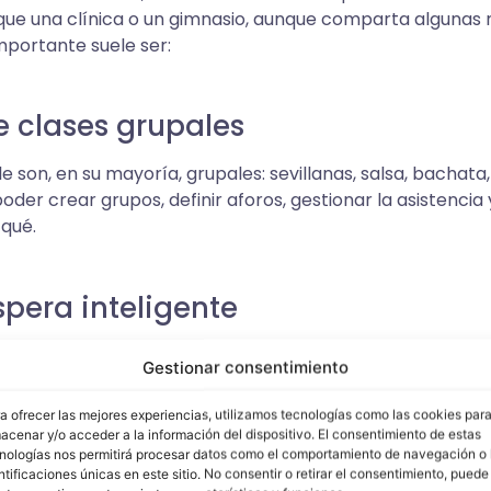
l que una clínica o un gimnasio, aunque comparta algunas
mportante suele ser:
e clases grupales
le son, en su mayoría, grupales: sevillanas, salsa, bachata
der crear grupos, definir aforos, gestionar la asistencia 
qué.
spera inteligente
 se llena, los alumnos interesados tienen que poder apun
Gestionar consentimiento
ir una notificación automática si se libera un hueco. Sin 
a ofrecer las mejores experiencias, utilizamos tecnologías como las cookies par
acenar y/o acceder a la información del dispositivo. El consentimiento de estas
nologías nos permitirá procesar datos como el comportamiento de navegación o 
ntificaciones únicas en este sitio. No consentir o retirar el consentimiento, puede
online academia de baile