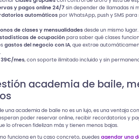
tionar
clases grupales
con control de aforo y lista de e
ervas y pagos online 24/7
sin depender de llamadas ni m
rdatorios automáticos
por WhatsApp, push y SMS para 
onos de clases y mensualidades
desde un mismo lugar.
stadísticas de ocupación
para saber qué clases funcio
os
gastos del negocio con IA
, que extrae automáticamen
.
e
39€/mes
, con soporte ilimitado incluido y sin permanenc
estión academia de baile, m
dos
 de una academia de baile no es un lujo, es una ventaja com
peran poder reservar online, recibir recordatorios y paga
e lo ofrecen fidelizan más y tienen menos bajas.
ómo funciona en tu caso concreto, puedes
agendar una d