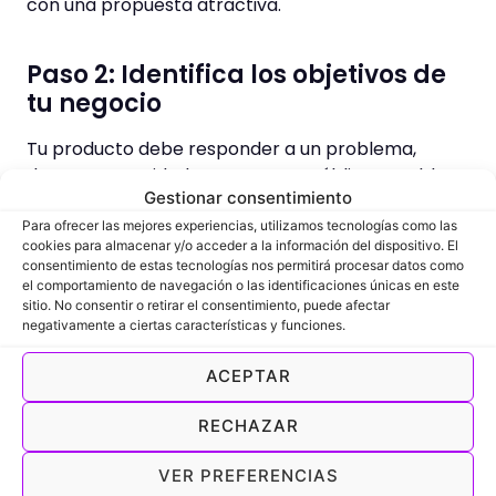
con una propuesta atractiva.
Paso 2: Identifica los objetivos de
tu negocio
Tu producto debe responder a un problema,
deseo o necesidad que tenga tu público. Establece
Gestionar consentimiento
esto en detalle, ya que será el motor de tu
negocio. Una vez lo tengas claro, escribe qué
Para ofrecer las mejores experiencias, utilizamos tecnologías como las
cookies para almacenar y/o acceder a la información del dispositivo. El
papel tiene tu empresa dentro de él.
consentimiento de estas tecnologías nos permitirá procesar datos como
el comportamiento de navegación o las identificaciones únicas en este
Ese será tu objetivo: ayudar a tu cliente, pero…
sitio. No consentir o retirar el consentimiento, puede afectar
¿Cómo?
negativamente a ciertas características y funciones.
ACEPTAR
Paso 3: Descripción del negocio y
del producto o servicio
RECHAZAR
Es el momento de especificar el qué, cómo y a
VER PREFERENCIAS
quién.