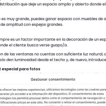
stribución que deje un espacio amplio y abierto donde el 
no es muy grande, puedes ganar espacio con muebles de 
n de amplitud con espejos grandes.
mpre es un factor importante en la decoración de un espa
donde el cliente busca verse guapo/a.
ión de las ventanas no cuentas con suficiente luz natural, 
solo den luminosidad desde el techo y, de nuevo, introduc
 especial para fotos
nte como para tus redes sociales, tener un photocall par
Gestionar consentimiento
 elemento especial al que seguro que sacas mucho partido
a ofrecer las mejores experiencias, utilizamos tecnologías como las cookies par
acenar y/o acceder a la información del dispositivo. El consentimiento de estas
nologías nos permitirá procesar datos como el comportamiento de navegación o 
ntificaciones únicas en este sitio. No consentir o retirar el consentimiento, puede