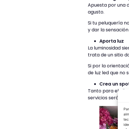
Apuesta por una di
agusto.
Si tu peluquería 
y dar la sensació
Aporta luz
La luminosidad sie
trata de un sitio 
Si por la orientac
de luz led que no 
Crea un spot
Tanto para el clie
servicios será un
Par
alm
tec
ide