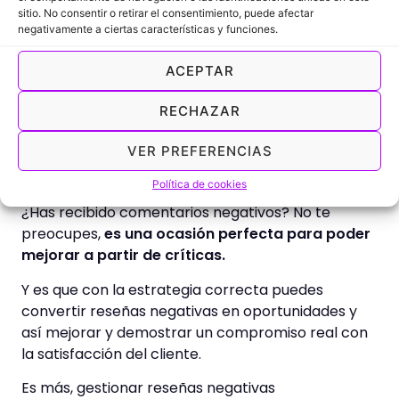
sitio. No consentir o retirar el consentimiento, puede afectar
Impacta en el SEO local.
Google valora la
negativamente a ciertas características y funciones.
interacción con las reseñas, lo que puede
ACEPTAR
mejorar tu visibilidad en las búsquedas
locales.
RECHAZAR
Manejo de reseñas negativas:
VER PREFERENCIAS
conviértelas en oportunidades
Política de cookies
¿Has recibido comentarios negativos? No te
preocupes,
es una ocasión perfecta para poder
mejorar a partir de críticas.
Y es que con la estrategia correcta puedes
convertir reseñas negativas en oportunidades y
así mejorar y demostrar un compromiso real con
la satisfacción del cliente.
Es más, gestionar reseñas negativas