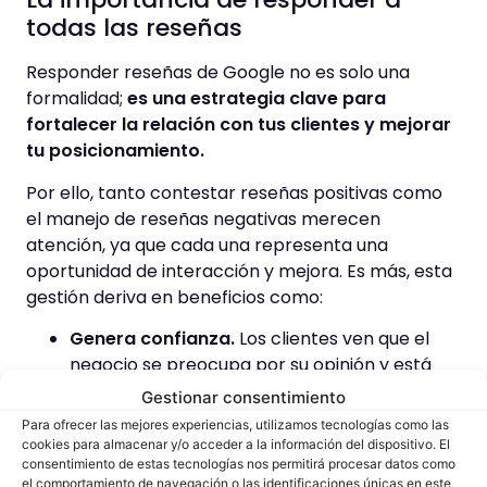
todas las reseñas
Responder reseñas de Google no es solo una
formalidad;
es una estrategia clave para
fortalecer la relación con tus clientes y mejorar
tu posicionamiento.
Por ello, tanto contestar reseñas positivas como
el manejo de reseñas negativas merecen
atención, ya que cada una representa una
oportunidad de interacción y mejora. Es más, esta
gestión deriva en beneficios como:
Genera confianza.
Los clientes ven que el
negocio se preocupa por su opinión y está
comprometido con la calidad del servicio.
Gestionar consentimiento
Para ofrecer las mejores experiencias, utilizamos tecnologías como las
Mejora la reputación.
Un negocio activo en
cookies para almacenar y/o acceder a la información del dispositivo. El
la gestión de sus reseñas transmite
consentimiento de estas tecnologías nos permitirá procesar datos como
profesionalismo.
el comportamiento de navegación o las identificaciones únicas en este