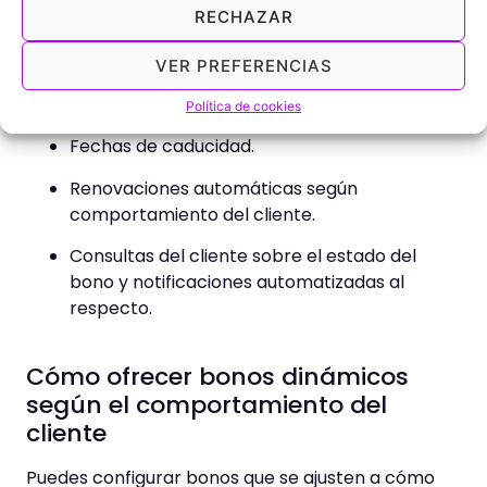
propenso a errores. Con ViDay, puedes
RECHAZAR
automatizar la gestión para que tanto a ti como
para el cliente sea más sencillo. Puedes controlar:
VER PREFERENCIAS
Número de sesiones restantes.
Política de cookies
Fechas de caducidad.
Renovaciones automáticas según
comportamiento del cliente.
Consultas del cliente sobre el estado del
bono y notificaciones automatizadas al
respecto.
Cómo ofrecer bonos dinámicos
según el comportamiento del
cliente
Puedes configurar bonos que se ajusten a cómo