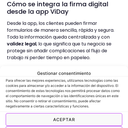
Cómo se integra la firma digital
desde la app ViDay
Desde la app, los clientes pueden firmar
formularios de manera sencilla, rápida y segura.
Toda la información queda centralizada y con
validez legal
, lo que significa que tu negocio se
protege sin añadir complicaciones al flujo de
trabajo ni perder tiempo en papeleo.
Gestionar consentimiento
4. Gestión avanzada de
Para ofrecer las mejores experiencias, utilizamos tecnologías como las
bonos y packs desde el móvil
cookies para almacenar y/o acceder a la información del dispositivo. El
consentimiento de estas tecnologías nos permitirá procesar datos como
el comportamiento de navegación o las identificaciones únicas en este
sitio. No consentir o retirar el consentimiento, puede afectar
Control de sesiones, caducidades y
negativamente a ciertas características y funciones.
renovaciones
ACEPTAR
Gestionar bonos manualmente es complejo y