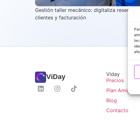
Gestión taller mecánico: digitaliza reservas,
clientes y facturación
Par
alm
tec
ide
afe
Viday
ViDay
Precios
Plan Amigo
Blog
Contacto