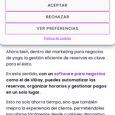
implementa mejoras basadas en su
ACEPTAR
feedback.
RECHAZAR
Cómo un sistema de reservas
VER PREFERENCIAS
puede optimizar tu negocio
de yoga
Política de cookies
Ahora bien, dentro del marketing para negocios
de yoga, la gestión eficiente de reservas es clave
para el éxito.
En este sentido,
con un
software para negocios
como el de ViDay, puedes automatizar las
reservas, organizar horarios y gestionar pagos
en un solo lugar.
Esto no solo ahorra tiempo, sino que también
mejora la experiencia del cliente, permitiéndoles
inscribirse fácilmente desde cualquier dispositivo.