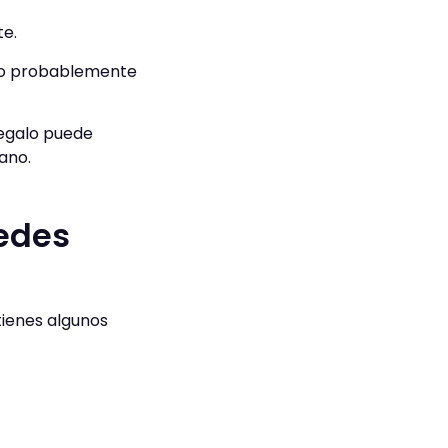
te.
alo probablemente
egalo puede
ano.
edes
 tienes algunos