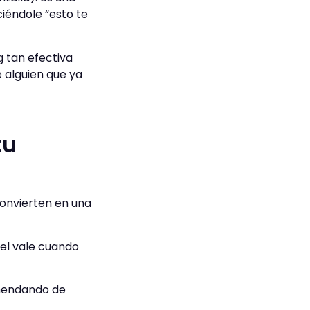
ciéndole “esto te
 tan efectiva
 alguien que ya
tu
onvierten en una
el vale cuando
omendando de