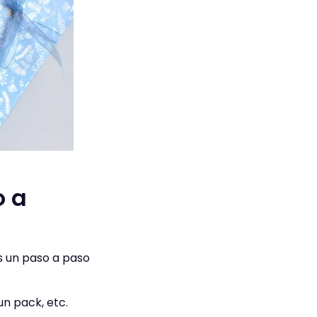
o a
os un paso a paso
un pack, etc.