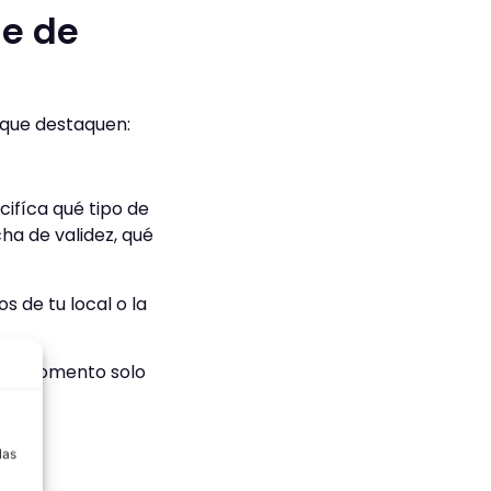
le de
que destaquen:
ifíca qué tipo de
cha de validez, qué
 de tu local o la
“Un momento solo
a
vita
las