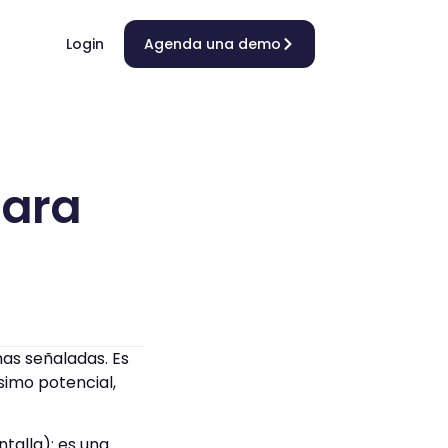
Login
Agenda una demo
para
has señaladas. Es
imo potencial,
talla): es una