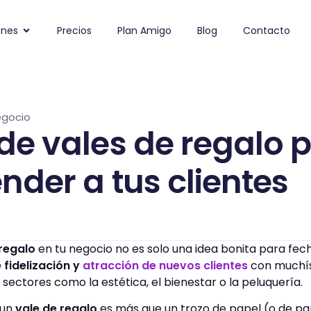
ones
Precios
Plan Amigo
Blog
Contacto
egocio
de vales de regalo 
nder a tus clientes
regalo
en tu negocio no es solo una idea bonita para fec
 fidelización y
atracción de nuevos clientes
con muchís
ectores como la estética, el bienestar o la peluquería.
 un
vale de regalo
es más que un trozo de papel (o de pan