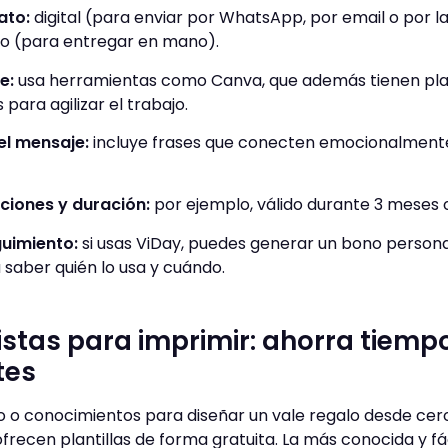
ato:
digital (para enviar por WhatsApp, por email o por la
ico (para entregar en mano).
e:
usa herramientas como Canva, que además tienen plan
para agilizar el trabajo.
el mensaje:
incluye frases que conecten emocionalmente
ciones y duración:
por ejemplo, válido durante 3 meses o
guimiento:
si usas ViDay, puedes generar un bono persona
 saber quién lo usa y cuándo.
listas para imprimir: ahorra tiemp
tes
o o conocimientos para diseñar un vale regalo desde cero
recen plantillas de forma gratuita. La más conocida y fác