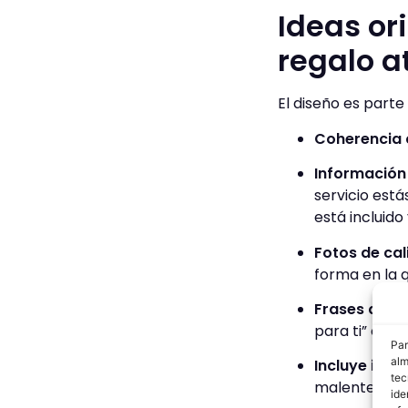
Ideas or
regalo a
El diseño es parte
Coherencia 
Información
servicio está
está incluido
Fotos de cal
forma en la q
Frases que 
para ti” o “T
Par
alm
Incluye inst
tec
malentendid
ide