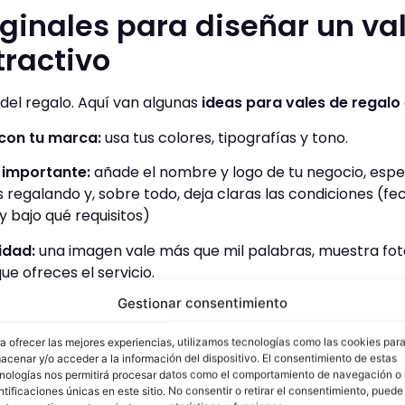
iginales para diseñar un va
tractivo
 del regalo. Aquí van algunas
ideas para vales de regalo
con tu marca:
usa tus colores, tipografías y tono.
 importante:
añade el nombre y logo de tu negocio, espec
s regalando y, sobre todo, deja claras las condiciones (fe
 y bajo qué requisitos)
idad:
una imagen vale más que mil palabras, muestra fotos
ue ofreces el servicio.
Gestionar consentimiento
conecten:
cambia el típico “Vale regalo” por algo como 
e mereces esto (y más)”.
a ofrecer las mejores experiencias, utilizamos tecnologías como las cookies par
acenar y/o acceder a la información del dispositivo. El consentimiento de estas
rucciones claras:
duración, cómo reservar, condiciones… e
nologías nos permitirá procesar datos como el comportamiento de navegación o 
os.
ntificaciones únicas en este sitio. No consentir o retirar el consentimiento, puede