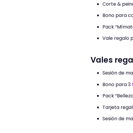
Corte & pein
Bono para co
Pack “Mímate”
Vale regalo p
Vales rega
Sesión de ma
Bono para 3
t
Pack “Belleza
Tarjeta rega
Sesión de ma