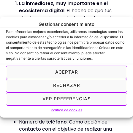
La inmediatez, muy importante en el
ecosistema digital
. El hecho de que tus
clientes puedan contratar directamente
Gestionar consentimiento
desde tu web o recibir una respuesta a
peticiones de información en un plazo de
Para ofrecer las mejores experiencias, utilizamos tecnologías como las
cookies para almacenar y/o acceder a la información del dispositivo. El
tiempo reducido puede marcar la diferencia
consentimiento de estas tecnologías nos permitirá procesar datos como
para conseguir una venta o contratación.
el comportamiento de navegación o las identificaciones únicas en este
Centralización y automatización
.
sitio. No consentir o retirar el consentimiento, puede afectar
negativamente a ciertas características y funciones.
Establecer una plataforma de comunicación
online
con los clientes te permite centralizar
ACEPTAR
y automatizar todo el proceso de gestión de
citas. Así podrás emplear más tiempo en
RECHAZAR
expandir tu marca o negocio.
Puedes utilizar distintas
formas de comunicación
VER PREFERENCIAS
en función de tus necesidades
. Merecen especial
atención las siguientes.
Política de cookies
Número de
teléfono
. Como opción de
contacto con el objetivo de realizar una