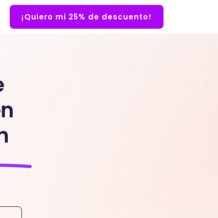
¡Quiero mi 25% de descuento!
e
en
n