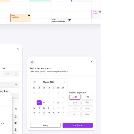
a
las