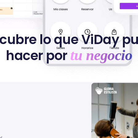
cubre lo que ViDay p
hacer por
tu negocio
y