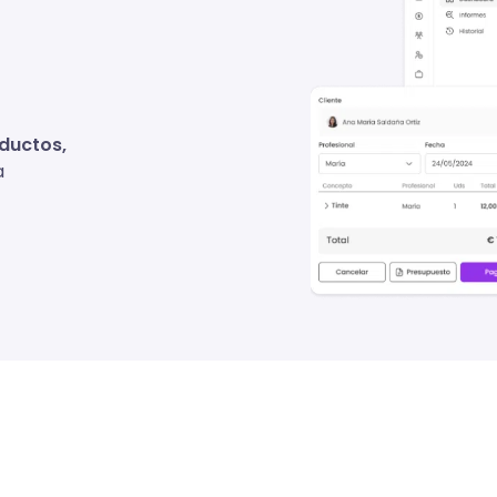
oductos,
a