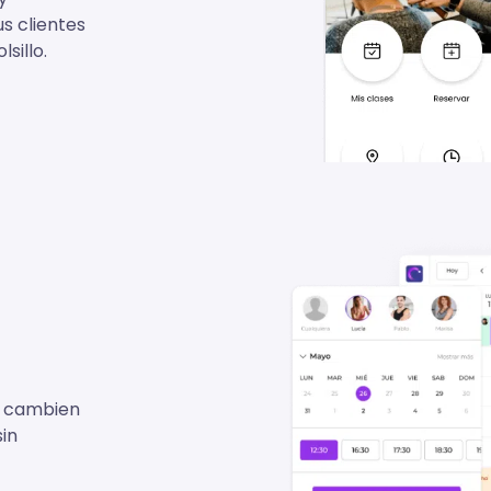
us clientes
sillo.
 o cambien
sin