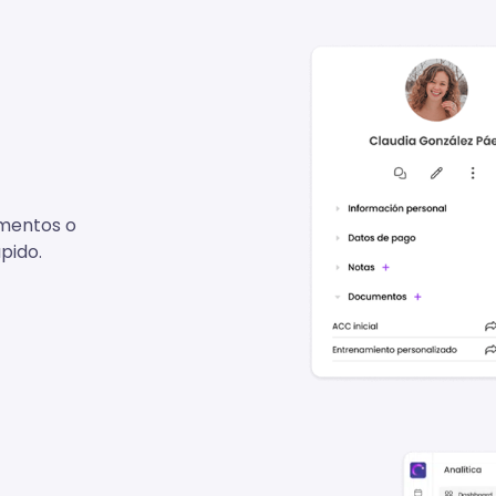
umentos o
ápido.